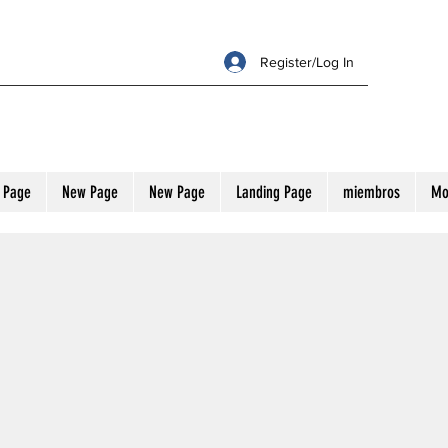
Register/Log In
 Page
New Page
New Page
Landing Page
miembros
Mo