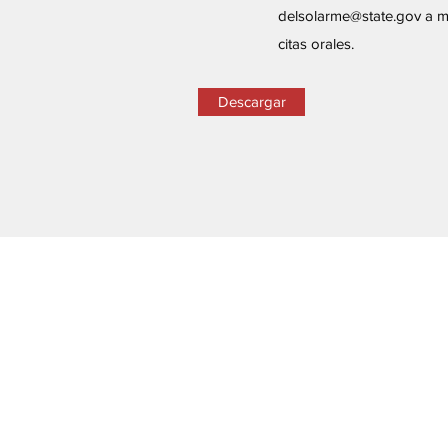
delsolarme@state.gov
a má
citas orales.
Descargar