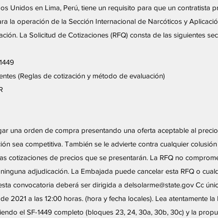
s Unidos en Lima, Perú, tiene un requisito para que un contratista 
ara la operación de la Sección Internacional de Narcóticos y Aplicació
zación. La Solicitud de Cotizaciones (RFQ) consta de las siguientes se
-1449
rentes (Reglas de cotización y método de evaluación)
R
ar una orden de compra presentando una oferta aceptable al precio
ión sea competitiva. También se le advierte contra cualquier colusión
las cotizaciones de precios que se presentarán. La RFQ no comprom
 ninguna adjudicación. La Embajada puede cancelar esta RFQ o cualqu
esta convocatoria deberá ser dirigida a
delsolarme@state.gov
Cc únic
de 2021 a las 12:00 horas. (hora y fecha locales). Lea atentamente la 
viendo el SF-1449 completo (bloques 23, 24, 30a, 30b, 30c) y la propu