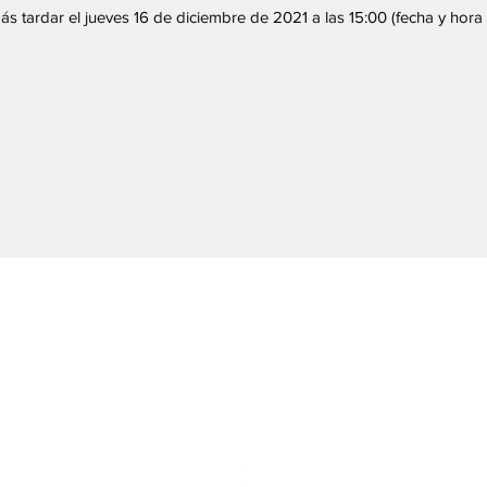
s tardar el jueves 16 de diciembre de 2021 a las 15:00 (fecha y hora 
ACADEMIA DE EXPORTACIÓN
MBDA DE FLORIDA
admin@miamimbdacenter.com
(786) 515-0670